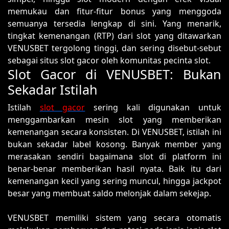
memukau dan fitur-fitur bonus yang menggoda
semuanya tersedia lengkap di sini. Yang menarik,
tingkat kemenangan (RTP) dari slot yang ditawarkan
VENUSBET tergolong tinggi, dan sering disebut-sebut
sebagai situs slot gacor oleh komunitas pecinta slot.
Slot Gacor di VENUSBET: Bukan
Sekadar Istilah
Istilah
slot gacor
sering kali digunakan untuk
menggambarkan mesin slot yang memberikan
kemenangan secara konsisten. Di VENUSBET, istilah ini
bukan sekadar label kosong. Banyak member yang
merasakan sendiri bagaimana slot di platform ini
benar-benar memberikan hasil nyata. Baik itu dari
kemenangan kecil yang sering muncul, hingga jackpot
besar yang membuat saldo melonjak dalam sekejap.
VENUSBET memiliki sistem yang secara otomatis