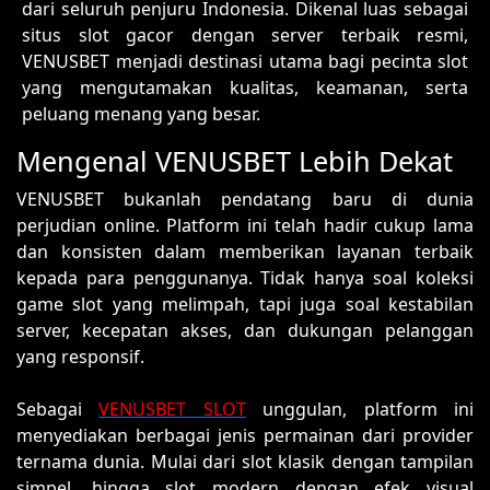
dari seluruh penjuru Indonesia. Dikenal luas sebagai
situs slot gacor dengan server terbaik resmi,
VENUSBET menjadi destinasi utama bagi pecinta slot
yang mengutamakan kualitas, keamanan, serta
peluang menang yang besar.
Mengenal VENUSBET Lebih Dekat
VENUSBET bukanlah pendatang baru di dunia
perjudian online. Platform ini telah hadir cukup lama
dan konsisten dalam memberikan layanan terbaik
kepada para penggunanya. Tidak hanya soal koleksi
game slot yang melimpah, tapi juga soal kestabilan
server, kecepatan akses, dan dukungan pelanggan
yang responsif.
Sebagai
VENUSBET SLOT
unggulan, platform ini
menyediakan berbagai jenis permainan dari provider
ternama dunia. Mulai dari slot klasik dengan tampilan
simpel, hingga slot modern dengan efek visual