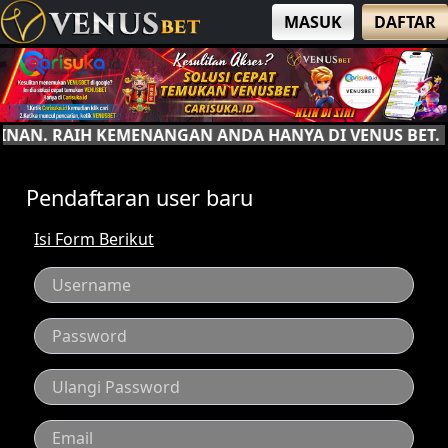
MASUK
DAFTAR
AN. RAIH KEMENANGAN ANDA HANYA DI VENUS BET.
Pendaftaran user baru
Isi Form Berikut