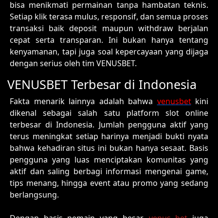
bisa menikmati permainan tanpa hambatan teknis.
Setiap klik terasa mulus, responsif, dan semua proses
transaksi baik deposit maupun withdraw berjalan
cepat serta transparan. Ini bukan hanya tentang
kenyamanan, tapi juga soal kepercayaan yang dijaga
dengan serius oleh tim VENUSBET.
VENUSBET Terbesar di Indonesia
Fakta menarik lainnya adalah bahwa
venusbet
kini
dikenal sebagai salah satu platform slot online
terbesar di Indonesia. Jumlah pengguna aktif yang
terus meningkat setiap harinya menjadi bukti nyata
bahwa kehadiran situs ini bukan hanya sesaat. Basis
pengguna yang luas menciptakan komunitas yang
aktif dan saling berbagi informasi mengenai game,
tips menang, hingga event atau promo yang sedang
berlangsung.
Dengan basis pemain yang besar,
venus bet
juga