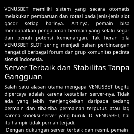
VENUSBET memiliki sistem yang secara otomatis
melakukan pembaruan dan rotasi pada jenis-jenis slot
gacor setiap harinya. Artinya, pemain bisa
mendapatkan pengalaman bermain yang selalu segar
dan penuh potensi kemenangan. Tak heran bila
VENUSBET SLOT sering menjadi bahan perbincangan
hangat di berbagai forum dan grup komunitas pecinta
slot di Indonesia.
Server Terbaik dan Stabilitas Tanpa
Gangguan
Salah satu alasan utama mengapa VENUSBET begitu
dipercaya adalah karena kestabilan server-nya. Tidak
ada yang lebih menjengkelkan daripada sedang
bermain dan tiba-tiba permainan terputus atau lag
karena koneksi server yang buruk. Di VENUSBET, hal
itu hampir tidak pernah terjadi.
Dengan dukungan server terbaik dan resmi, pemain