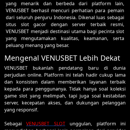
yang menarik dan berbeda dari platform lain,
VENUSBET berhasil mencuri perhatian para pemain
dari seluruh penjuru Indonesia. Dikenal luas sebagai
situs slot gacor dengan server terbaik resmi,
VENUSBET menjadi destinasi utama bagi pecinta slot
yang mengutamakan kualitas, keamanan, serta
peluang menang yang besar.
Mengenal VENUSBET Lebih Dekat
VENUSBET bukanlah pendatang baru di dunia
perjudian online. Platform ini telah hadir cukup lama
dan konsisten dalam memberikan layanan terbaik
kepada para penggunanya. Tidak hanya soal koleksi
game slot yang melimpah, tapi juga soal kestabilan
server, kecepatan akses, dan dukungan pelanggan
yang responsif.
Sebagai
VENUSBET SLOT
unggulan, platform ini