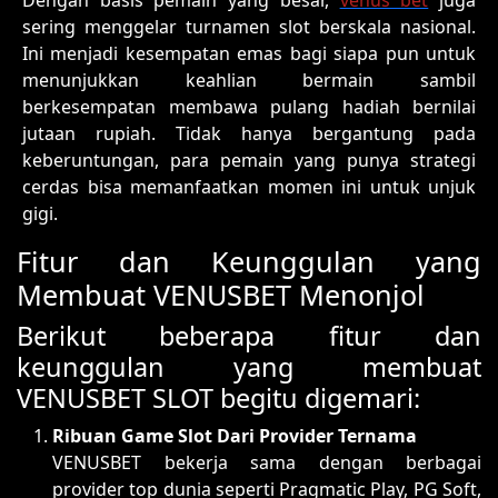
sering menggelar turnamen slot berskala nasional.
Ini menjadi kesempatan emas bagi siapa pun untuk
menunjukkan keahlian bermain sambil
berkesempatan membawa pulang hadiah bernilai
jutaan rupiah. Tidak hanya bergantung pada
keberuntungan, para pemain yang punya strategi
cerdas bisa memanfaatkan momen ini untuk unjuk
gigi.
Fitur dan Keunggulan yang
Membuat VENUSBET Menonjol
Berikut beberapa fitur dan
keunggulan yang membuat
VENUSBET SLOT begitu digemari:
Ribuan Game Slot Dari Provider Ternama
VENUSBET bekerja sama dengan berbagai
provider top dunia seperti Pragmatic Play, PG Soft,